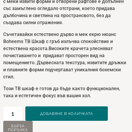
с меки извити форми и отворени рафтове е допълнен
със замъглено огледало отстрани, което придава
дълбочина и светлина на пространсвото, без да
създава силни отражения.
Съчетавайки естествено дърво и мек екрю нюанс
Boheems ТВ Шкаф с гръб излъчва спокойствие и
естествена красота.Високите крачета улесняват
почиставането и придават просторен вид на
помещението. Дървесната текстура, извитите дръжки
и плавните форми подчертават уникалния бохемски
стил.
Този ТВ шкаф е готов да бъде както функционален,
така и естетичен фокус във вашия хол.
количество
ДОБАВЯНЕ В КОЛИЧКАТА
за
Boheems
БЪРЗА
ПОРЪЧКА
ТВ