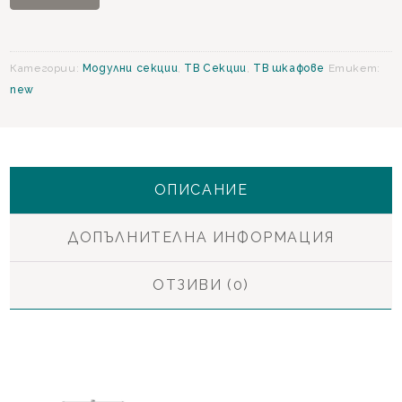
Шкаф
с
декоративен
Категории:
Модулни секции
,
ТВ Секции
,
ТВ шкафове
Етикет:
гръб
new
ОПИСАНИЕ
ДОПЪЛНИТЕЛНА ИНФОРМАЦИЯ
ОТЗИВИ (0)