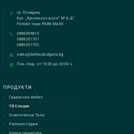
гр. Пловдив,
бул. „Кукленско шосе“ № 8 „Б“
Ритейл парк PARK MAXX
0888409813
0889251707
0889251752
sales@bellonabulgaria.bg
Пон.-Нед.: от 10:00 до 20:00 ч.
ПРОДУКТИ
Градинска мебел
ТВ Секции
Осветителни Тела
Premium Серия
Холни гарнитури