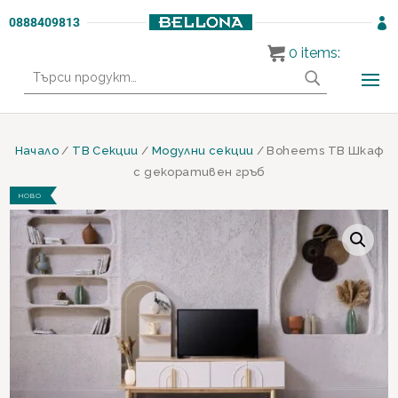
0888409813

0
items:
Търсене
за:
Начало
/
ТВ Секции
/
Модулни секции
/ Boheems ТВ Шкаф
с декоративен гръб
НОВО