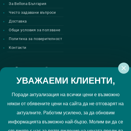
За Bellona България
Често задавани въпроси
Доставка
Общи условия за ползване
Политика за поверителност
Контакти
Регистрирай се за нашите атрактивни
промоции
УВАЖАЕМИ КЛИЕНТИ,
Поради актуализация на всички цени е възможно
някои от обявените цени на сайта да не отговарят на
Политиката за поверителност
Прочетох и приемам
актуалните. Работим усилено, за да обновим
РЕГИСТРИРАЙ МЕ
информацията възможно най-бързо. Молим ви да се
свържете с нас за потвърждение на цената преди да