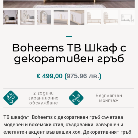
Boheems ТВ Шкаф с
декоративен гръб
€
499,00
(
975.96 лв.
)
2 години
Безплатен
гаранционно
монтаж
обслужване
ТВ шкафът Boheems с декоративен гръб съчетава
модерен и бохемски стил, създавайки завършен и
елегантен акцент във вашия хол. Декоративният гръб