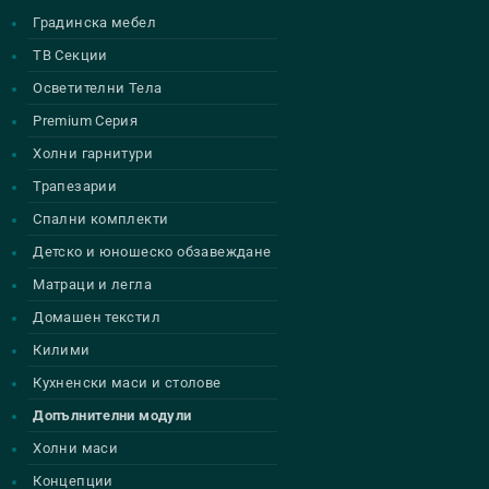
Градинска мебел
ТВ Секции
Осветителни Тела
Premium Серия
Холни гарнитури
Трапезарии
Спални комплекти
Детско и юношеско обзавеждане
Матраци и легла
Домашен текстил
Килими
Кухненски маси и столове
Допълнителни модули
Холни маси
Концепции