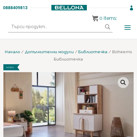
0888409813

0
items:
Търсене
за:
Начало
/
Допълнителни модули
/
Библиотечка
/ Boheems
Библиотечка
НОВО