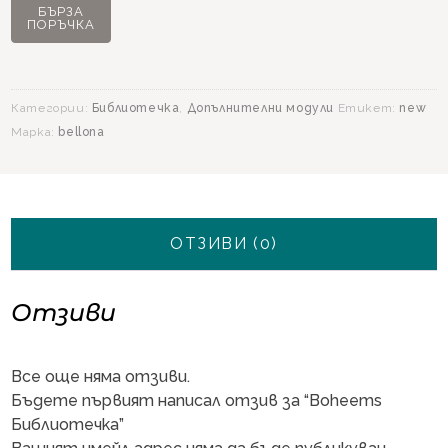
Boheems
БЪРЗА
ПОРЪЧКА
Библиотечка
Категории:
Библиотечка
,
Допълнителни модули
Етикет:
new
Марка:
bellona
ОТЗИВИ (0)
Отзиви
Все още няма отзиви.
Бъдете първият написал отзив за “Boheems
Библиотечка”