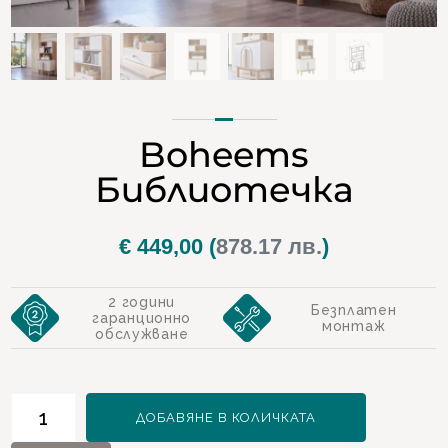
Boheems
Библиотечка
€
449,00
(
878.17 лв.
)
2 години
Безплатен
гаранционно
монтаж
обслужване
количество
ДОБАВЯНЕ В КОЛИЧКАТА
за