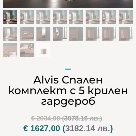
Alvis Спален
комплект с 5 крилен
гардероб
Original
€
2034,00
(
3978.16 лв.
)
price
€
1627,00
(
3182.14 лв.
)
Текуща