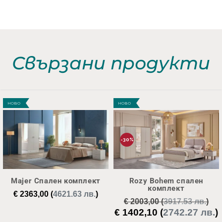
Свързани продукти
НОВО
НОВО
-30%
Majer Спален комплект
Rozy Bohem спален
комплект
€
2363,00
(
4621.63 лв.
)
€
2003,00
(
3917.53 лв.
)
€
1402,10
(
2742.27 лв.
)
Original