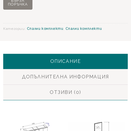
БЪРЗА
ПОРЪЧКА
Спален
комплект
с
5
Категории:
Спални комплекти
,
Спални комплекти
крилен
гардероб
ОПИСАНИЕ
ДОПЪЛНИТЕЛНА ИНФОРМАЦИЯ
ОТЗИВИ (0)