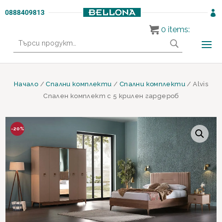
0888409813

0
items:
Търсене
за:
Начало
/
Спални комплекти
/
Спални комплекти
/ Alvis
Спален комплект с 5 крилен гардероб
-20%