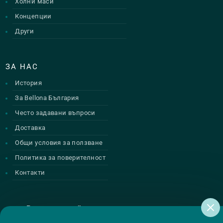
Холни маси
Концепции
Други
ЗА НАС
История
За Bellona България
Често задавани въпроси
Доставка
Общи условия за ползване
Политика за поверителност
Контакти
Регистрирай се за нашите атрактивни
промоции