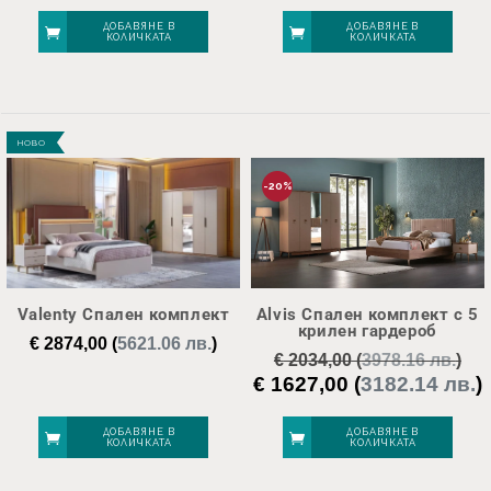
price
was:
е
ДОБАВЯНЕ В
ДОБАВЯНЕ В
КОЛИЧКАТА
КОЛИЧКАТА
€ 2003,00.
€
НОВО
-20%
Valenty Спален комплект
Alvis Спален комплект с 5
крилен гардероб
€
2874,00
(
5621.06 лв.
)
€
2034,00
(
3978.16 лв.
)
€
1627,00
(
3182.14 лв.
)
Original
price
was:
е
ДОБАВЯНЕ В
ДОБАВЯНЕ В
КОЛИЧКАТА
КОЛИЧКАТА
€ 2034,00.
€