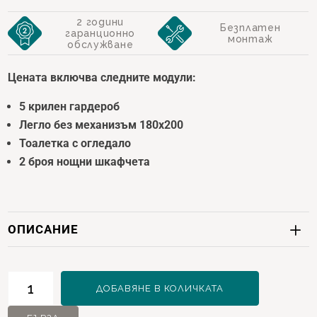
was:
цена
2 години
€ 2034,00.
е:
Безплатен
гаранционно
монтаж
обслужване
€ 1627,
Цената включва следните модули:
5 крилен гардероб
Легло без механизъм 180х200
Тоалетка с о
гледало
2 броя нощни шкафчета
ОПИСАНИЕ
количество
ДОБАВЯНЕ В КОЛИЧКАТА
за
Alvis