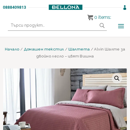
0888409813

0
items:
Търсене
за:
Начало
/
Домашен текстил
/
Шалтета
/ Alvin Шалте за
двойно легло – цвят Вишна