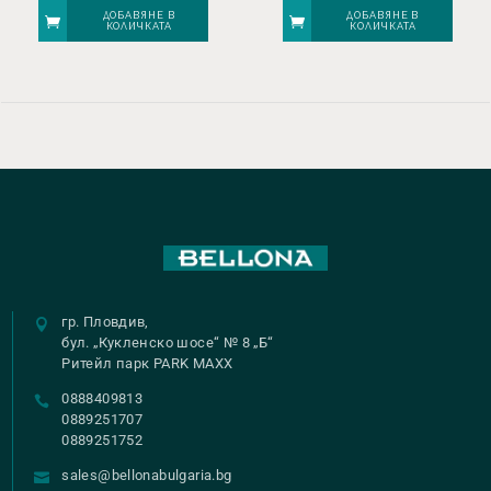
ДОБАВЯНЕ В
ДОБАВЯНЕ В
КОЛИЧКАТА
КОЛИЧКАТА
гр. Пловдив,
бул. „Кукленско шосе“ № 8 „Б“
Ритейл парк PARK MAXX
0888409813
0889251707
0889251752
sales@bellonabulgaria.bg