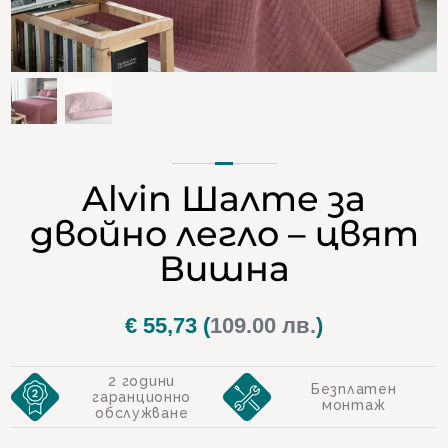
Alvin Шалте за
двойно легло – цвят
Вишна
€
55,73
(
109.00 лв.
)
2 години
Безплатен
гаранционно
монтаж
обслужване