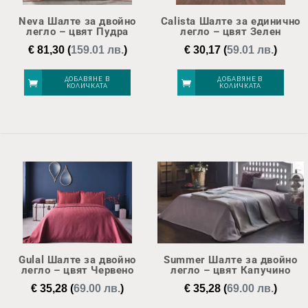
Neva Шалте за двойно
Calista Шалте за единично
легло – цвят Пудра
легло – цвят Зелен
€
81,30
(
159.01 лв.
)
€
30,17
(
59.01 лв.
)
ДОБАВЯНЕ В
ДОБАВЯНЕ В
КОЛИЧКАТА
КОЛИЧКАТА
Gulal Шалте за двойно
Summer Шалте за двойно
легло – цвят Червено
легло – цвят Капучино
€
35,28
(
69.00 лв.
)
€
35,28
(
69.00 лв.
)