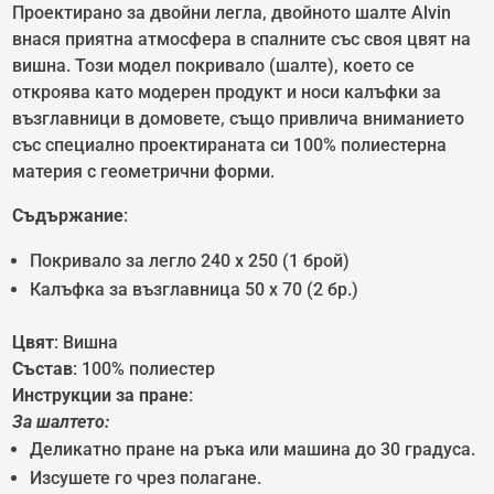
Проектирано за двойни легла, двойното шалте Alvin
внася приятна атмосфера в спалните със своя цвят на
вишна. Този модел покривало (шалте), което се
откроява като модерен продукт и носи калъфки за
възглавници в домовете, също привлича вниманието
със специално проектираната си 100% полиестерна
материя с геометрични форми.
Съдържание
:
Покривало за легло 240 x 250 (1 брой)
Калъфка за възглавница 50 x 70 (2 бр.)
Цвят
: Вишна
Състав
: 100% полиестер
Инструкции за пране
:
За шалте
то:
Деликатно пране на ръка или машина до 30 градуса.
Изсушете го чрез полагане.