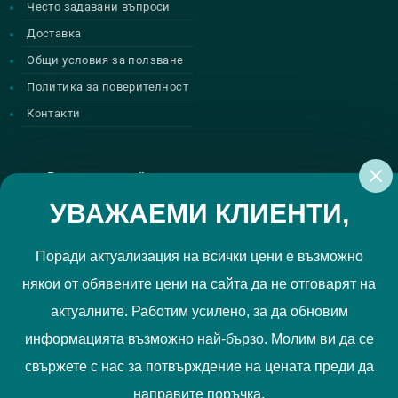
Често задавани въпроси
Доставка
Общи условия за ползване
Политика за поверителност
Контакти
Регистрирай се за нашите атрактивни
промоции
УВАЖАЕМИ КЛИЕНТИ,
Поради актуализация на всички цени е възможно
някои от обявените цени на сайта да не отговарят на
Политиката за поверителност
Прочетох и приемам
актуалните. Работим усилено, за да обновим
РЕГИСТРИРАЙ МЕ
информацията възможно най-бързо. Молим ви да се
свържете с нас за потвърждение на цената преди да
Ние използваме "бисквитки", за да Ви осигурим по-добро
направите поръчка.