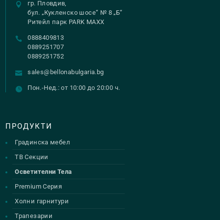
гр. Пловдив,
бул. „Кукленско шосе“ № 8 „Б“
Ритейл парк PARK MAXX
0888409813
0889251707
0889251752
sales@bellonabulgaria.bg
Пон.-Нед.: от 10:00 до 20:00 ч.
ПРОДУКТИ
Градинска мебел
ТВ Секции
Осветителни Тела
Premium Серия
Холни гарнитури
Трапезарии