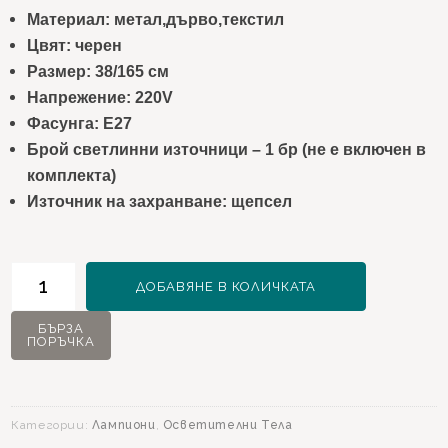
Материал: метал,дърво,текстил
Цвят: черен
Размер: 38/165 см
Напрежение: 220V
Фасунга: Е27
Брой светлинни източници – 1 бр (не е включен в
комплекта)
Източник на захранване: щепсел
количество
ДОБАВЯНЕ В КОЛИЧКАТА
за
Лампион
БЪРЗА
ПОРЪЧКА
Shavi
Категории:
Лампиони
,
Осветителни Тела