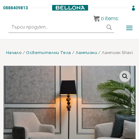
0888409813

0
items:
Търсене
за:
Начало
/
Осветителни Тела
/
Лампиони
/ Лампион Shavi