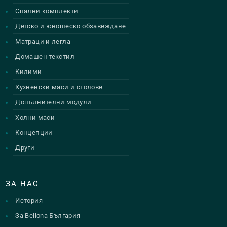
Спални комплекти
Детско и юношеско обзавеждане
Матраци и легла
Домашен текстил
Килими
Кухненски маси и столове
Допълнителни модули
Холни маси
Концепции
Други
ЗА НАС
История
За Bellona България