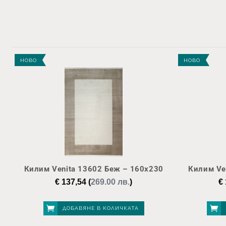
НОВО
НОВО
Килим Venita 13602 Беж – 160х230
Килим Ve
€
137,54
(
269.00 лв.
)
€
ДОБАВЯНЕ В КОЛИЧКАТА