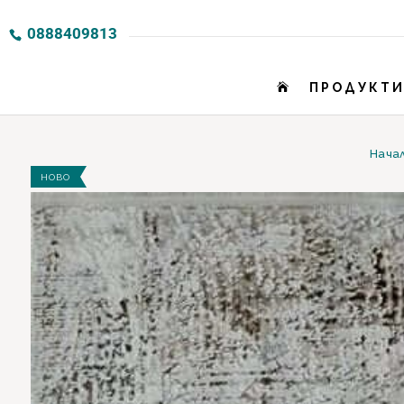
0888409813
ПРОДУКТ

Нача
НОВО