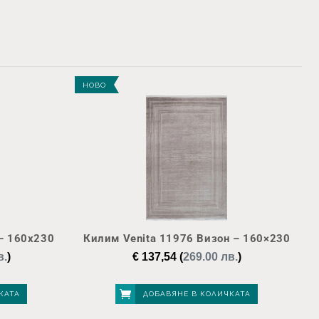
НОВО
– 160х230
Килим Venita 11976 Визон – 160×230
в.
)
€
137,54
(
269.00 лв.
)
КАТА
ДОБАВЯНЕ В КОЛИЧКАТА