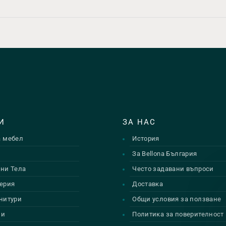
И
ЗА НАС
а мебел
История
и
За Bellona България
ни Тела
Често задавани въпроси
ерия
Доставка
нитури
Общи условия за ползване
ии
Политика за поверителност