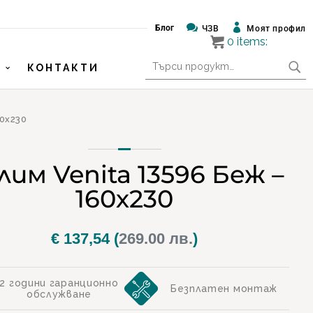


Блог
ЧЗВ
Моят профил
0
items:
Търсене
КОНТАКТИ
за:
60х230
лим Venita 13596 Беж –
160х230
€
137,54
(
269.00 лв.
)
2 години гаранционно
Безплатен монтаж
обслужване