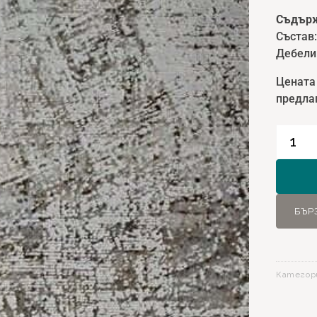
Съдърж
Състав
Дебели
Цената 
предлаг
количе
за
Килим
Venita
13596
БЪР
Беж
-
160х23
Категор