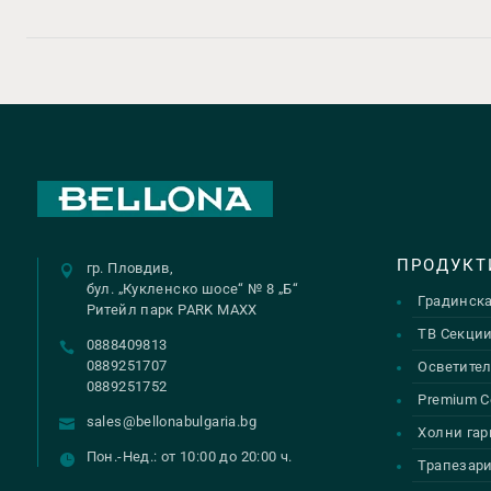
ПРОДУКТ
гр. Пловдив,
бул. „Кукленско шосе“ № 8 „Б“
Градинск
Ритейл парк PARK MAXX
ТВ Секци
0888409813
0889251707
Осветител
0889251752
Premium С
sales@bellonabulgaria.bg
Холни гар
Пон.-Нед.: от 10:00 до 20:00 ч.
Трапезар