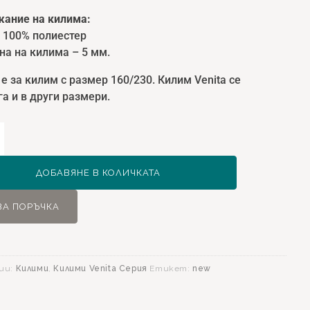
ание на килима:
: 100% полиестер
на на килима – 5 мм.
е за килим с размер 160/230. Килим Venita се
а и в други размери.
ство
ДОБАВЯНЕ В КОЛИЧКАТА
ЗА ПОРЪЧКА
0
ии:
Килими
,
Килими Venita Серия
Етикет:
new