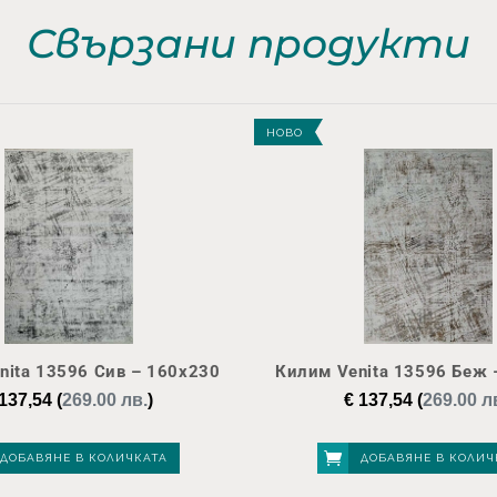
Свързани продукти
НОВО
nita 13596 Сив – 160х230
Килим Venita 13596 Беж 
137,54
(
269.00 лв.
)
€
137,54
(
269.00 л
ДОБАВЯНЕ В КОЛИЧКАТА
ДОБАВЯНЕ В КОЛИЧ