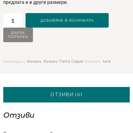
предлага и в други размери.
количество
ДОБАВЯНЕ В КОЛИЧКАТА
за
Килим
БЪРЗА
ПОРЪЧКА
Tierra
12885
Медено
-
Категории:
Килими
,
Килими Tierra Серия
Етикет:
new
160х230
ОТЗИВИ (0)
Отзиви