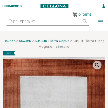
0888409813

0
items:
Търсене
за:
Начало
/
Килими
/
Килими Tierra Серия
/ Килим Tierra 12885
Медено – 160х230
НОВО