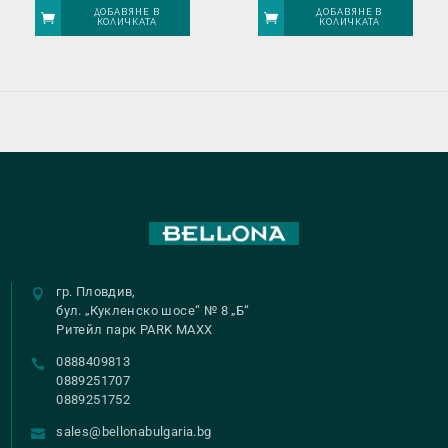
ДОБАВЯНЕ В
ДОБАВЯНЕ В
КОЛИЧКАТА
КОЛИЧКАТА
гр. Пловдив,
бул. „Кукленско шосе“ № 8 „Б“
Ритейл парк PARK MAXX
0888409813
0889251707
0889251752
sales@bellonabulgaria.bg