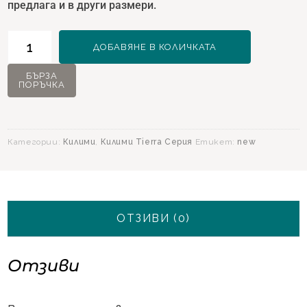
предлага и в други размери.
количество
ДОБАВЯНЕ В КОЛИЧКАТА
за
Килим
БЪРЗА
ПОРЪЧКА
Tierra
12885
Златно
-
Категории:
Килими
,
Килими Tierra Серия
Етикет:
new
160х230
ОТЗИВИ (0)
Отзиви