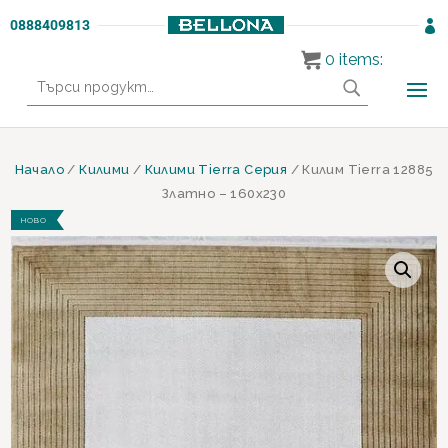
0888409813

0
items:
Търсене
за:
Начало
/
Килими
/
Килими Tierra Серия
/ Килим Tierra 12885
Златно – 160х230
НОВО