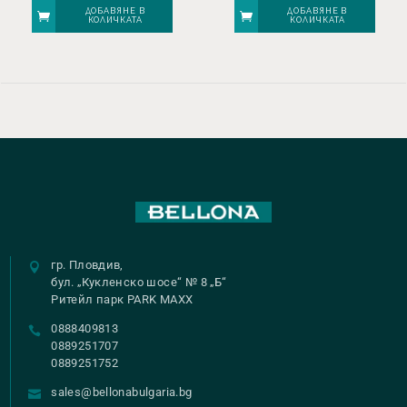
ДОБАВЯНЕ В
ДОБАВЯНЕ В
КОЛИЧКАТА
КОЛИЧКАТА
гр. Пловдив,
бул. „Кукленско шосе“ № 8 „Б“
Ритейл парк PARK MAXX
0888409813
0889251707
0889251752
sales@bellonabulgaria.bg