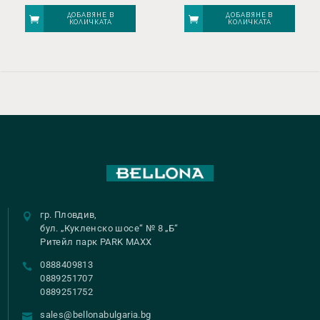
ДОБАВЯНЕ В
ДОБАВЯНЕ В
КОЛИЧКАТА
КОЛИЧКАТА
гр. Пловдив,
бул. „Кукленско шосе“ № 8 „Б“
Ритейл парк PARK MAXX
0888409813
0889251707
0889251752
sales@bellonabulgaria.bg