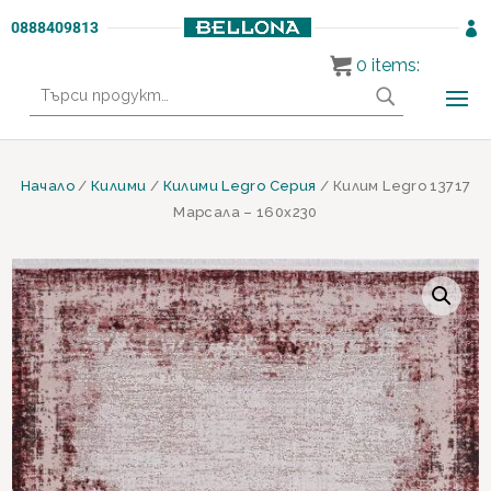
0888409813

0
items:
Търсене
за:
Начало
/
Килими
/
Килими Legro Серия
/ Килим Legro 13717
Марсала – 160х230