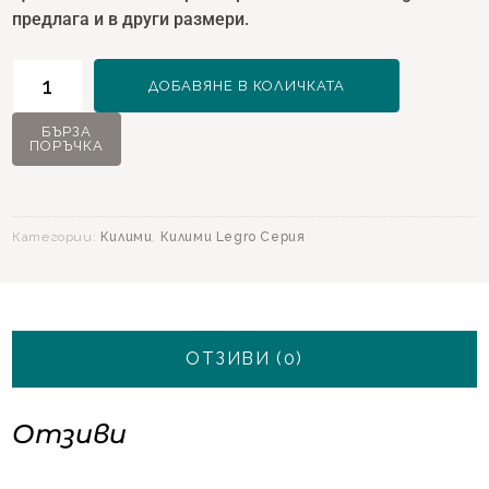
предлага и в други размери.
количество
ДОБАВЯНЕ В КОЛИЧКАТА
за
Килим
БЪРЗА
ПОРЪЧКА
Legro
13717
Марсала
-
Категории:
Килими
,
Килими Legro Серия
160х230
ОТЗИВИ (0)
Отзиви