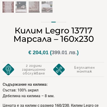
Килим Legro 13717
Марсала – 160х230
€
204,01
(
399.01 лв.
)
2 години
Безплатен
гаранционно
монтаж
обслужване
Съдържание на килима:
Състав: 100% акрил
Дебелина на килима – 8 мм.
Цената е за килим с размер
160/230
. Килим Legro се