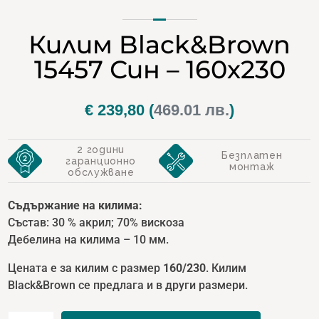
Килим Black&Brown
15457 Син – 160х230
€
239,80
(
469.01 лв.
)
2 години
Безплатен
гаранционно
монтаж
обслужване
Съдържание на килима:
Състав: 30 % акрил; 70% вискоза
Дебелина на килима – 10 мм.
Цената е за килим с размер
1
60/230
. Килим
Black&Brown се предлага и в други размери.
количество