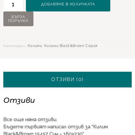
ДОБАВЯНЕ В КОЛИЧКАТА
за
Килим
БЪРЗА
ПОРЪЧКА
Black&Brown
15457
Син
-
Категории:
Килими
,
Килими Black&Brown Серия
160х230
ОТЗИВИ (0)
Отзиви
Все още няма отзиви.
Бъдете първият написал отзив за “Килим
Black&Brown 15457 Син – 160х230”