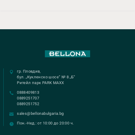
гр. Пловдив,
бул. „Кукленско шосе“ № 8 „Б“
Ритейл парк PARK MAXX
0888409813
0889251707
0889251752
sales@bellonabulgaria.bg
Пон.-Нед.: от 10:00 до 20:00 ч.