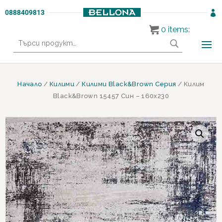
0888409813

0
items:
Търсене
за:
Начало
/
Килими
/
Килими Black&Brown Серия
/ Килим
Black&Brown 15457 Син – 160х230