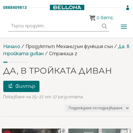
0888409813

0
items:
Търсене
за:
Начало
/ Продуктът Механизъм функция сън /
Да, в
тройката диван
/ Страница 2
ДА, В ТРОЙКАТА ДИВАН
Филтър
Показване на 25–27 от 27 резултата
Продукти
PREMIUM СЕРИЯ
(4)
ХОЛНИ ГАРНИТУРИ
(26)