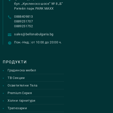
бул. „Кукленско шосе“ № 8 „Б“
Ритейл парк PARK MAXX
0888409813
0889251707
0889251752
sales@bellonabulgaria.bg
Пон.-Нед.: от 10:00 до 20:00 ч.
ПРОДУКТИ
Градинска мебел
ТВ Секции
Осветителни Тела
Premium Серия
Холни гарнитури
Трапезарии