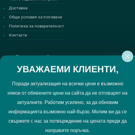
Доставка
Общи условия за ползване
Политика за поверителност
Контакти
Регистрирай се за нашите атрактивни
промоции
УВАЖАЕМИ КЛИЕНТИ,
Поради актуализация на всички цени е възможно
някои от обявените цени на сайта да не отговарят на
Политиката за поверителност
Прочетох и приемам
актуалните. Работим усилено, за да обновим
РЕГИСТРИРАЙ МЕ
информацията възможно най-бързо. Молим ви да се
свържете с нас за потвърждение на цената преди да
Ние използваме "бисквитки", за да Ви осигурим по-добро
направите поръчка.