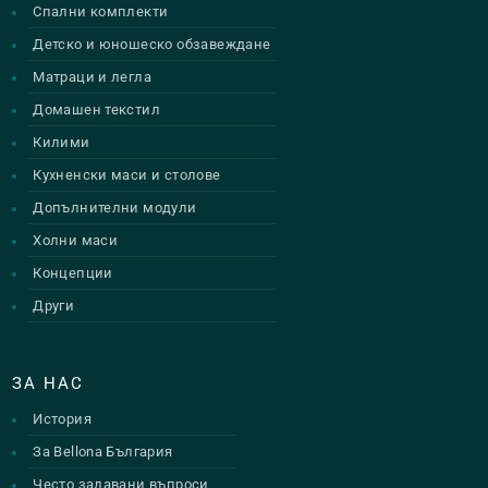
Спални комплекти
Детско и юношеско обзавеждане
Матраци и легла
Домашен текстил
Килими
Кухненски маси и столове
Допълнителни модули
Холни маси
Концепции
Други
ЗА НАС
История
За Bellona България
Често задавани въпроси