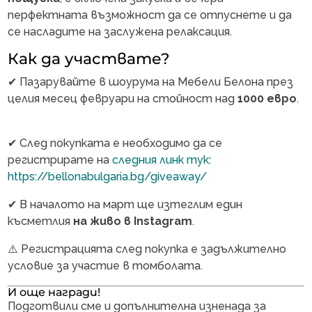
перфектната възможност да се отпуснете и да
се насладите на заслужена релаксация.
Как да участвате?
✔ Пазарувайте в шоурума на Мебели Белона през
целия месец февруари на стойност над
1000 евро
.
✔ След покупката е необходимо да се
регистрирате на
следния линк тук:
https://bellonabulgaria.bg/giveaway/
✔ В началото на март ще изтеглим един
късметлия
на живо в Instagram
.
⚠️ Регистрацията след покупка е задължително
условие за участие в томболата.
И още награди!
Подготвили сме и допълнителна изненада за