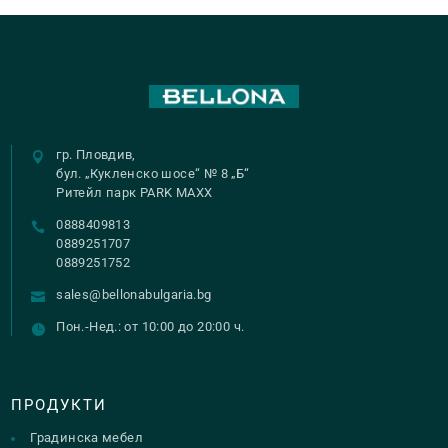
гр. Пловдив,
бул. „Кукленско шосе“ № 8 „Б“
Ритейл парк PARK MAXX
0888409813
0889251707
0889251752
sales@bellonabulgaria.bg
Пон.-Нед.: от 10:00 до 20:00 ч.
ПРОДУКТИ
Градинска мебел