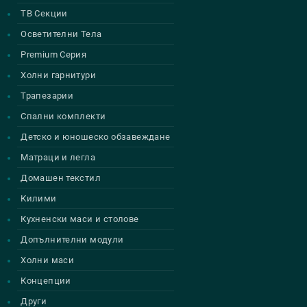
ТВ Секции
Осветителни Тела
Premium Серия
Холни гарнитури
Трапезарии
Спални комплекти
Детско и юношеско обзавеждане
Матраци и легла
Домашен текстил
Килими
Кухненски маси и столове
Допълнителни модули
Холни маси
Концепции
Други