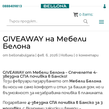
0888409813

0
items:
Търсене
за:
GIVEAWAY на Мебели
Белона
от
bellonabulgaria
|
фев. 6, 2026
|
Новини
|
0 коментари
GIVEAWAY от
Мебели Белона
– Спечелете 4-
звездна СПА почивка в Банско!
Този февруари пазаруването от
Мебели Белона
ви носи не само комфорт и стил за вашия дом, но и
възможност за незабравима почивка в планината.
Подаряваме
4-звездна СПА почивка в Банско за 3
нощувки
, с включени закуски и вечери –