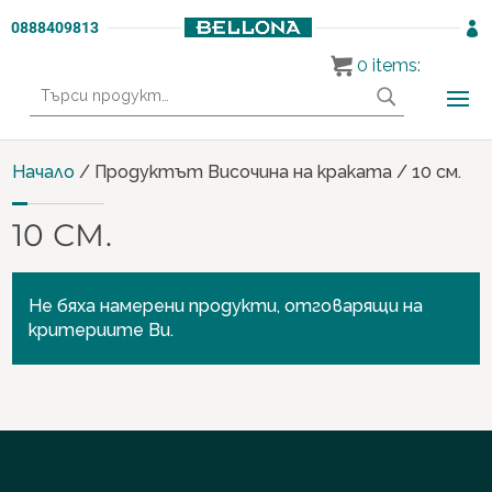
0888409813

0
items:
Търсене
за:
Начало
/ Продуктът Височина на краката / 10 см.
10 СМ.
Не бяха намерени продукти, отговарящи на
критериите Ви.