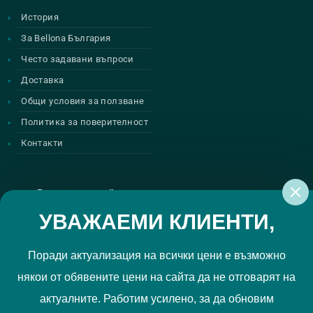
История
За Bellona България
Често задавани въпроси
Доставка
Общи условия за ползване
Политика за поверителност
Контакти
Регистрирай се за нашите атрактивни
промоции
УВАЖАЕМИ КЛИЕНТИ,
Поради актуализация на всички цени е възможно
някои от обявените цени на сайта да не отговарят на
Политиката за поверителност
Прочетох и приемам
актуалните. Работим усилено, за да обновим