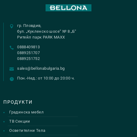
гр. Пловдив,
бул. „Кукленско шосе“ № 8 „Б“
Ритейл парк PARK MAXX
0888409813
0889251707
0889251752
sales@bellonabulgaria.bg
Пон.-Нед.: от 10:00 до 20:00 ч.
ПРОДУКТИ
Градинска мебел
ТВ Секции
Осветителни Тела