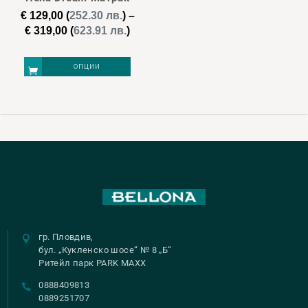
be
be
€
129,00
(
252.30 лв.
)
–
chosen
chosen
Price
€
319,00
(
623.91 лв.
)
on
on
range:
€ 129,00
the
the
ОПЦИИ
through
product
product
€ 319,00
page
page
This
product
has
multiple
variants.
The
options
may
гр. Пловдив,
be
бул. „Кукленско шосе“ № 8 „Б“
Ритейл парк PARK MAXX
chosen
0888409813
on
0889251707
the