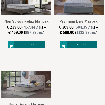
Етикети
new
(1)
Non Stress Relax Матрак
Premium Line Матрак
€
239,00
(
467.44 лв.
)
–
€
309,00
(
604.35 лв.
)
–
Price
Pric
€
459,00
(
897.73 лв.
)
€
569,00
(
1112.87 лв.
)
€ 129
€ 569
range:
rang
€ 239,00
€ 30
129
239
349
459
569
ОПЦИИ
ОПЦИИ
through
thr
€ 459,00
€ 56
This
This
product
product
has
has
multiple
multiple
variants.
variants.
The
The
options
options
may
may
Hena Dream Матрак