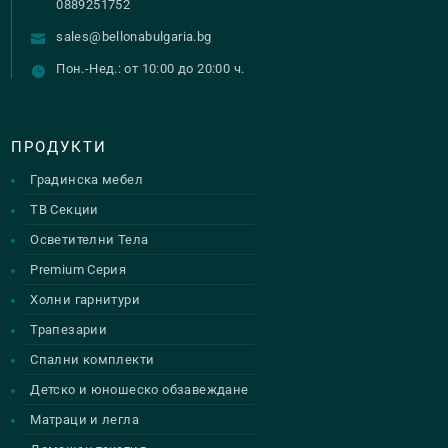
0889251752
product
sales@bellonabulgaria.bg
page
Пон.-Нед.: от 10:00 до 20:00 ч.
ПРОДУКТИ
Градинска мебел
ТВ Секции
Осветителни Тела
Premium Серия
Холни гарнитури
Трапезарии
Спални комплекти
Детско и юношеско обзавеждане
Матраци и легла