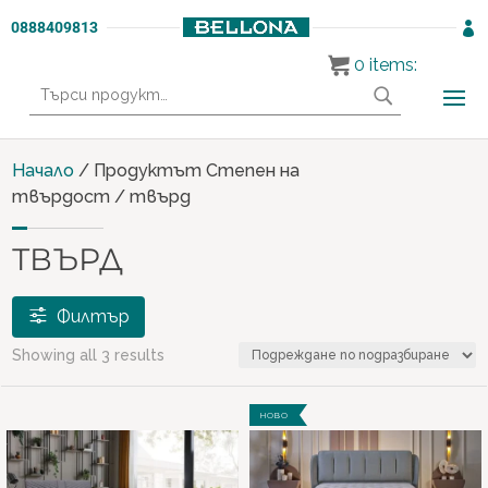
0888409813

0
items:
Търсене
за:
Начало
/ Продуктът Степен на
твърдост / твърд
ТВЪРД
Филтър
Showing all 3 results
Продукти
НОВО
МАТРАЦИ И ЛЕГЛА
(3)