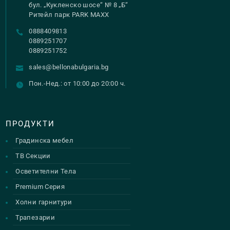
be
be
бул. „Кукленско шосе“ № 8 „Б“
Ритейл парк PARK MAXX
chosen
chosen
0888409813
on
on
0889251707
the
the
0889251752
product
product
sales@bellonabulgaria.bg
page
page
Пон.-Нед.: от 10:00 до 20:00 ч.
ПРОДУКТИ
Градинска мебел
ТВ Секции
Осветителни Тела
Premium Серия
Холни гарнитури
Трапезарии