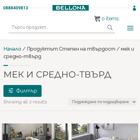
0888409813

0
items:
Търсене
за:
Начало
/ Продуктът Степен на твърдост / мек и
средно-твърд
МЕК И СРЕДНО-ТВЪРД
Филтър
Showing all 2 results
Продукти
МАТРАЦИ И ЛЕГЛА
(2)