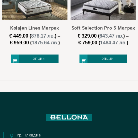
€ 329
€ 959
329
487
644
802
959
Kolajen Linen Матрак
Soft Selection Pro 5 Матрак
€
449,00
(
878.17 лв.
)
–
€
329,00
(
643.47 лв.
)
–
Price
Pric
€
959,00
(
1875.64 лв.
)
€
759,00
(
1484.47 лв.
)
range:
ran
€ 449,00
€ 32
ОПЦИИ
ОПЦИИ
through
thr
€ 959,00
€ 75
This
This
product
product
has
has
multiple
multiple
variants.
variants.
The
The
options
options
may
may
гр. Пловдив,