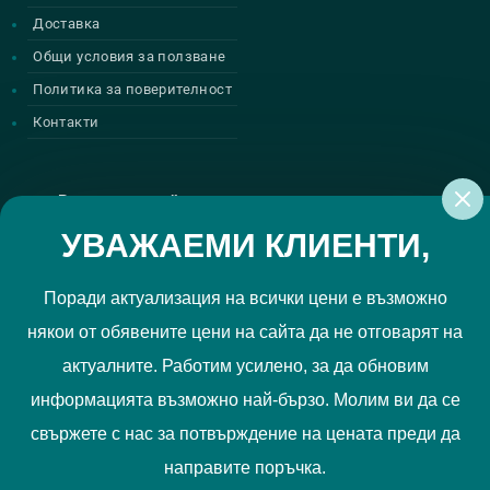
Доставка
Общи условия за ползване
Политика за поверителност
Контакти
Регистрирай се за нашите атрактивни
промоции
УВАЖАЕМИ КЛИЕНТИ,
Поради актуализация на всички цени е възможно
някои от обявените цени на сайта да не отговарят на
Политиката за поверителност
Прочетох и приемам
актуалните. Работим усилено, за да обновим
РЕГИСТРИРАЙ МЕ
информацията възможно най-бързо. Молим ви да се
свържете с нас за потвърждение на цената преди да
Ние използваме "бисквитки", за да Ви осигурим по-добро
направите поръчка.
съдържание и потребителско преживяване. Вашите