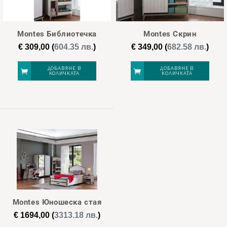
€ 309
€ 1 694
Montes Библиотечка
Montes Скрин
309
655
1 002
1 348
1 694
€
309,00
(
604.35 лв.
)
€
349,00
(
682.58 лв.
)
ДОБАВЯНЕ В
ДОБАВЯНЕ В
КОЛИЧКАТА
КОЛИЧКАТА
Montes Юношеска стая
€
1694,00
(
3313.18 лв.
)