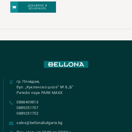
ДОБАВЯНЕ В
КОЛИЧКАТА
гр. Пловдив,
бул. „Кукленско шосе“ № 8 „Б“
Ритейл парк PARK MAXX
0888409813
0889251707
0889251752
sales@bellonabulgaria.bg