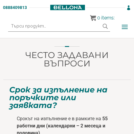
0888409813

0
items:
Търсене
за:
ЧЕСТО ЗАДАВАНИ
ВЪПРОСИ
Срок за изпълнение на
поръчките или
заявката?
Срокът на изпълнение е в рамките на
55
работни дни (календарни – 2 месеца и
половина)
.