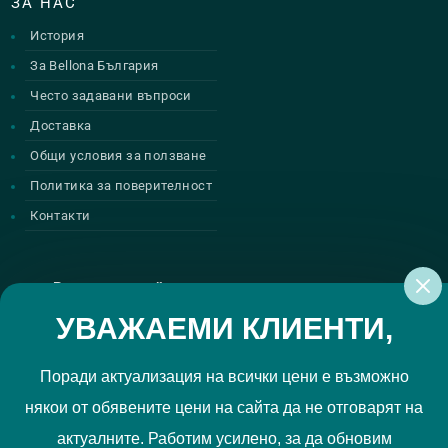
ЗА НАС
История
За Bellona България
Често задавани въпроси
Доставка
Общи условия за ползване
Политика за поверителност
Контакти
Регистрирай се за нашите атрактивни
промоции
УВАЖАЕМИ КЛИЕНТИ,
Поради актуализация на всички цени е възможно
някои от обявените цени на сайта да не отговарят на
Политиката за поверителност
Прочетох и приемам
актуалните. Работим усилено, за да обновим