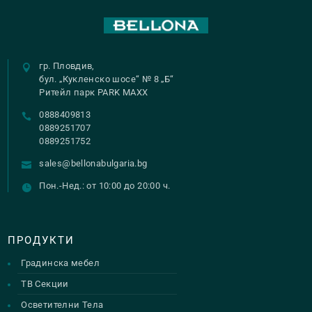
гр. Пловдив,
бул. „Кукленско шосе“ № 8 „Б“
Ритейл парк PARK MAXX
0888409813
0889251707
0889251752
sales@bellonabulgaria.bg
Пон.-Нед.: от 10:00 до 20:00 ч.
ПРОДУКТИ
Градинска мебел
ТВ Секции
Осветителни Тела